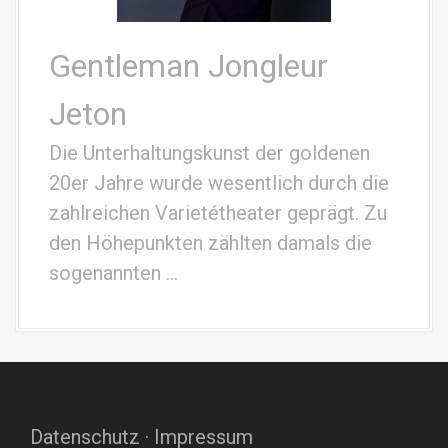
Gentleman Jongleur
Jeton
Die Unterhaltungskunst der goldenen
20er Jahre wurde wesentlich durch die
zahlreichen Varietétheater geprägt. Zu
den Höhepunkten zählten damals die
sogenannten …
Datenschutz
·
Impressum