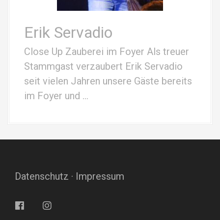
Erik Servadio
Close Up Zauberei im Foyer Als treuer
Stammgast verzaubert Erik Servadio
seit vielen Jahren unsere Gäste bereits
im Foyer und …
Datenschutz
·
Impressum