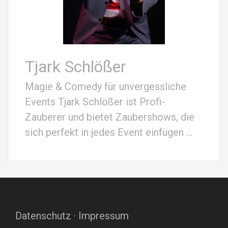
Tjark Schlößer
Magie & Comedy für unvergessliche
Events Tjark Schlößer ist Profi-
Zauberer und bietet Zaubershows, die
sich perfekt in jedes Event einfügen …
Datenschutz
·
Impressum