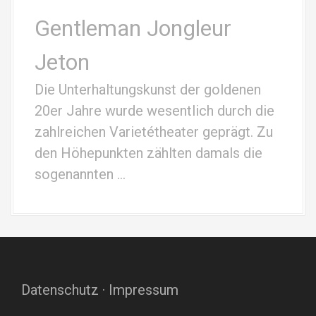
Gentleman Jongleur
Jeton
Die Unterhaltungskunst der goldenen
20er Jahre wurde wesentlich durch die
zahlreichen Varietétheater geprägt. Zu
den Höhepunkten zählten damals die
sogenannten …
Datenschutz
·
Impressum