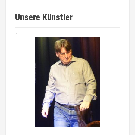
Unsere Künstler