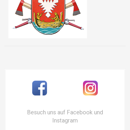
Besuch uns auf Facebook und
Instagram