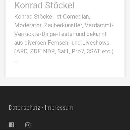
Konrad Stöckel
Konrad Stöckel ist Comedian,
Moderator, Zauberkünstler, Verdammt-
Verrückte-Dinge-Tester und bekannt
aus diversen Fernseh- und Liveshows
(ARD, ZDF, NDR, Sat1, Pro7, 3SAT etc.)
…
Datenschutz
·
Impressum