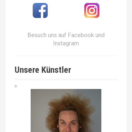
i
g
a
Besuch uns auf Facebook und
t
Instagram
i
o
Unsere Künstler
n
i
n
A