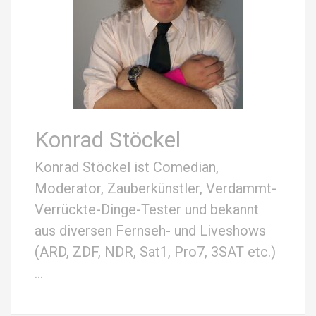
r
t
i
k
e
Konrad Stöckel
l
Konrad Stöckel ist Comedian,
n
Moderator, Zauberkünstler, Verdammt-
Verrückte-Dinge-Tester und bekannt
aus diversen Fernseh- und Liveshows
(ARD, ZDF, NDR, Sat1, Pro7, 3SAT etc.)
…